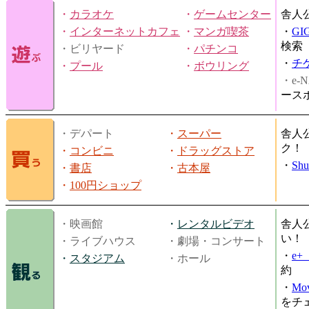
・
カラオケ
・
ゲームセンター
舎人
・
インターネットカフェ
・
マンガ喫茶
・
GI
検索
・ビリヤード
・
パチンコ
・
チ
・
プール
・
ボウリング
・e-N
ース
・デパート
・
スーパー
舎人
ク！
・
コンビニ
・
ドラッグストア
・
Shu
・
書店
・
古本屋
・
100円ショップ
・映画館
・
レンタルビデオ
舎人
い！
・ライブハウス
・劇場・コンサート
・
e
・
スタジアム
・ホール
約
・
Mov
をチ