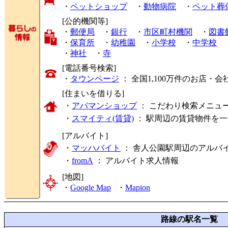
・
ペットショップ
・
動物病院
・
ペット葬
[公的機関等]
・
郵便局
・
銀行
・
市区町村機関
・
図書
・
保育所
・
幼稚園
・
小学校
・
中学校
・
神社
・
寺
[電話番号検索]
・
タウンページ
： 全国1,100万件のお店
[住まいを借りる]
・
アパマンショップ
： こだわり検索メニュ
・
スマイティ(賃貸)
： 駅周辺の賃貸物件を
[アルバイト]
・
マッハバイト
： 舎人公園駅周辺のアルバ
・
fromA
：
アルバイト求人情報
[地図]
・
Google Map
・
Mapion
路線の駅名一覧