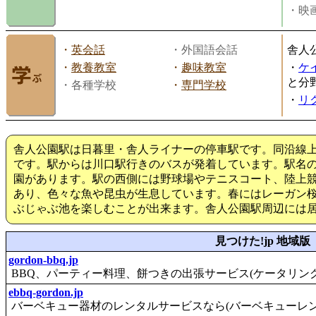
・映画
・
英会話
・外国語会話
舎人
・
教養教室
・
趣味教室
・
ケ
と分
・各種学校
・
専門学校
・
リ
舎人公園駅は日暮里・舎人ライナーの停車駅です。同沿線
です。駅からは川口駅行きのバスが発着しています。駅名
園があります。駅の西側には野球場やテニスコート、陸上
あり、色々な魚や昆虫が生息しています。春にはレーガン
ぶじゃぶ池を楽しむことが出来ます。舎人公園駅周辺には
見つけた!jp 地域版
gordon-bbq.jp
BBQ、パーティー料理、餅つきの出張サービス(ケータリン
ebbq-gordon.jp
バーベキュー器材のレンタルサービスなら(バーベキューレン