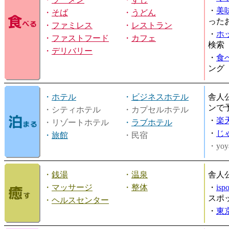
・
美
・
そば
・
うどん
った
・
ファミレス
・
レストラン
・
ホ
・
ファストフード
・
カフェ
検索
・
デリバリー
・
食
ング
・
ホテル
・
ビジネスホテル
舎人
ンで
・シティホテル
・カプセルホテル
・
楽
・リゾートホテル
・
ラブホテル
・
じ
・
旅館
・民宿
・yoy
・
銭湯
・
温泉
舎人
・
マッサージ
・
整体
・
is
スポ
・
ヘルスセンター
・
東