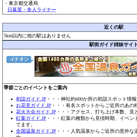
・東京都交通局
日暮里・舎人ライナー
近くの駅
5km以内に他の駅はありません
駅街ガイド姉妹サイ
季節ごとのイベントをご案内
初詣ガイド.JP
・・・神社約600か所の初詣スポット情
お花見ガイド.JP
・・・有名スポットからご近所のあの桜
花火大会ガイド.JP
・・・アクセス、打ち上げ本数、見
紅葉ガイド.JP
・・・紅葉の種類から見頃時期、イベン
てます。
全国温泉ガイド.JP
・・・人気温泉からご近所の意外な