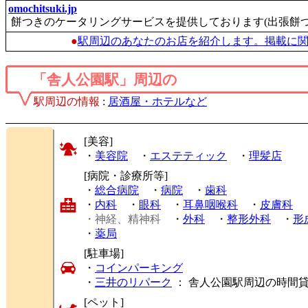
omochitsuki.jp
餅つきのケータリングサービスを提供しております(出張餅つ
●
駅周辺のあなたのお店を紹介します。掲載に
「舎人公園駅」周辺の
駅周辺の情報
:
居酒屋・ホテルなど
[美容]
・
美容院
・
エステティック
・
理髪店
[病院・診療所等]
・
総合病院
・
病院
・
歯科
・
内科
・
眼科
・
耳鼻咽喉科
・
皮膚科
・神経、精神科
・
外科
・
整形外科
・
形
・
薬局
[駐車場]
・
コインパーキング
・
三井のリパーク
： 舎人公園駅周辺の時間
[ペット]