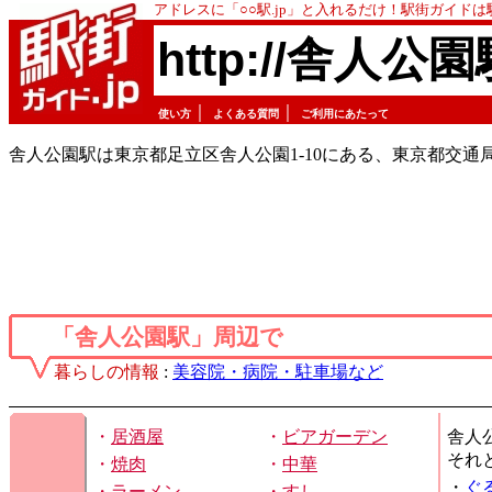
アドレスに「○○駅.jp」と入れるだけ！駅街ガイド
http://舎人公園
｜
｜
使い方
よくある質問
ご利用にあたって
舎人公園駅は東京都足立区舎人公園1-10にある、東京都交通
「舎人公園駅」周辺で
暮らしの情報
:
美容院・病院・駐車場など
・
居酒屋
・
ビアガーデン
舎人
それ
・
焼肉
・
中華
・
ぐ
・
ラーメン
・
すし